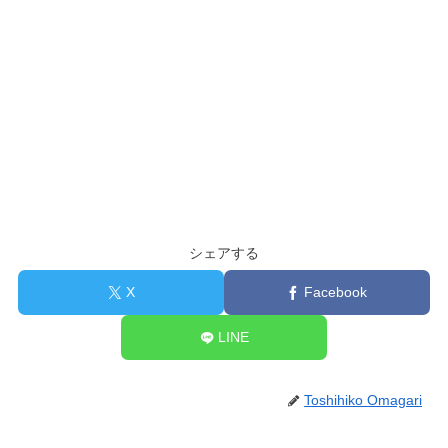
シェアする
X
Facebook
LINE
Toshihiko Omagari