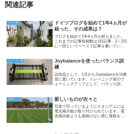
関連記事
ドイツブログを始めて1年4ヵ月が
ブログ業
経った、その成果は？
ブログを始めて1年4ヵ月が経ちました。
これまでの記事投稿数は181記事、2～3日
に一回というペースで記事を書いていま
す。一時期は更新頻度も滞りましたが、
最近は記事内容を気にせず気楽に更新し
ています。ネタが無いと考えるよりも、
Joybalanceを使ったバランス訓
トレーナー業
とりあえず書こう...
練
試供品として、1月からJoybalanceを治療
室に置いています。トレーニング前のウ
ォーミングアップとして、バランス訓練
などリハビリの一環として利用していま
す。今回はJoybalanceについて紹介しま
す。Joybalanceとは？1本のベ...
新しいものが次々と
仕事のこと
写真で写っているようにスタジアムには
電光掲示板が取り付けられています。電
光掲示板よりも屋根のない席に屋根を取
り付けるのが優先では？と思うのは置い
といて、5年ほど前から話は出ていたもの
の今やっと進みだしたという感じです。