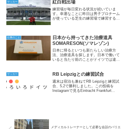
その他にもチームの母体...
紅白戦出場
サッカー
練習場が毎日変わる状況が続いていま
す。幸運なことに昨日は男子プロチーム
が使っている芝生の練習場で練習する機
会を貰えました。冬で芝生を手入れする
のが難しい中でも、キレイに穴一つなく
整えられていて感動しました。今の時期
に芝生で練習できる女子チー...
日本から持ってきた治療道具
仕事のこと
SOMARESON(ソマレゾン)
日本に帰るといつも新たらしい治療方
法、治療道具を探します。日本で働いて
いると当たり前のことがドイツでは違い
を作れたりしますし、その逆も同じだか
らです。今回は日本から新しく持ってき
たものを紹介します。SOMARESON(ソ
RB Leipzigとの練習試合
サッカー
マレゾン)ツボを刺激...
週末は宿泊も兼ねてRB Leipzigと練習試
合、5₋2で勝利しました。この投稿を
Instagramで見るEintracht Frankfurt
Frauen(@eintrachtfrankfurtfrauen)がシェ
アした投稿Red Bu...
メディカルトレーナーとして必要な会話のバリエ