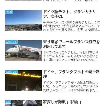
リーグ優勝チームのホームゲームで開幕
を迎えます。男子はバイエルン・ミュン
ヘンがホームでヘルタ・ベルリンと対戦
ドイツ語テスト、グランカナリ
その他
し、2₋2の引き分...
ア、女子CL
冬休みに入って2週間が経ちました。この
2週間はかなり予定を詰め込んでいて、そ
れでも何とか乗り切り、充実した2週間に
なりました。日本に帰国フライトまでフ
ライブルクの重村さんが遊びに来てくれ
るなど楽しく過ごしています。フランク
乗り継ぎでエールフランス航空を
生活のこと
フルト国際空港✈️...
利用してみて
ドイツに帰って来ました。今は日本より
ドイツの方が暑いんじゃないかと思いま
す。家にはエアコンが付いていないので
日が落ちて気温が下がるまで寝れないで
す。今回、帰国する時にネットでは評判
の悪いエールフランス航空を利用した感
ドイツ、フランクフルトの郷土料
生活のこと
想を書こうと思います。エ...
理
ドイツ、フランクフルトの郷土料理につ
いて。シュニッツェルやアップルワイン
だけじゃない！！ドイツ料理に飽きた人
におススメ。癖のある料理を紹介しま
す。
家探しが難航する理由
住居