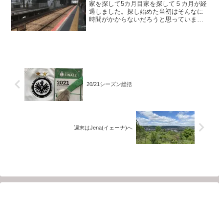
家を探して5カ月目家を探して５カ月が経
過しました。探し始めた当初はそんなに
時間がかからないだろうと思っていまし
た。現実はかなり違いました。探し始め
た当初の条件・フランクフルト市内かそ
の近辺・一人暮らしかルームシェア・家
賃500€未満この条件...
20/21シーズン総括
週末はJena(イェーナ)へ