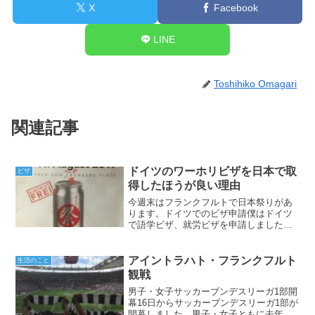
X
Facebook
LINE
Toshihiko Omagari
関連記事
ドイツのワーホリビザを日本で取
ビザ
得したほうが良い理由
今週末はフランクフルトで日本祭りがあ
ります。ドイツでのビザ申請僕はドイツ
で語学ビザ、就労ビザを申請しました。
その中で思ったことは時間がかかる！多
めに見て2～3カ月は考えといたほうが良
いでしょう。日本の国籍だから日本領事
アイントラハト・フランクフルト
生活のこと
館で申請できると思う方...
観戦
男子・女子サッカーブンデスリーガ1部開
幕16日からサッカーブンデスリーガ1部が
開幕しました。男子・女子ともに去年の