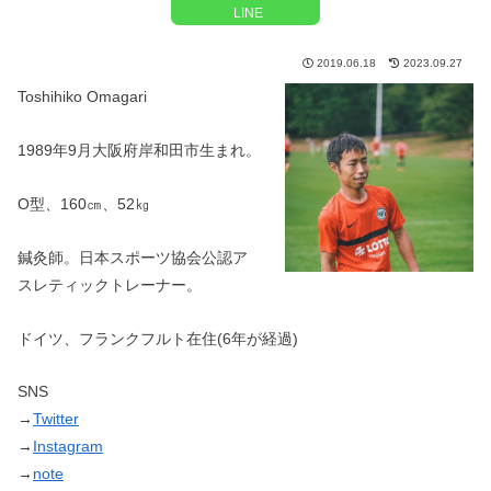
LINE
2019.06.18
2023.09.27
Toshihiko Omagari
1989年9月大阪府岸和田市生まれ。
O型、160㎝、52㎏
鍼灸師。日本スポーツ協会公認ア
スレティックトレーナー。
ドイツ、フランクフルト在住(6年が経過)
SNS
→
Twitter
→
Instagram
→
note