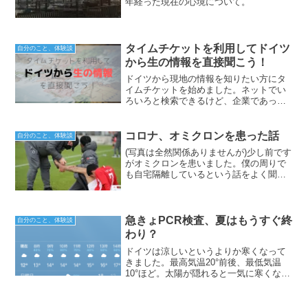
年経った現在の心境について。
タイムチケットを利用してドイツ
自分のこと、体験談
から生の情報を直接聞こう！
ドイツから現地の情報を知りたい方にタ
イムチケットを始めました。ネットでい
ろいろと検索できるけど、企業であった
り、留学していました。という情報が多
く現地で発信している人は少ないと思っ
ていました。多くの方の手助けができれ
コロナ、オミクロンを患った話
自分のこと、体験談
ばと思います。
(写真は全然関係ありませんが)少し前です
がオミクロンを患いました。僕の周りで
も自宅隔離しているという話をよく聞く
ようになり、特に子どもが増えたように
思います。今回は、経過も含めて紹介し
ていきます。濃厚接触者になりPCR検査
を受ける濃厚接触者...
急きょPCR検査、夏はもうすぐ終
自分のこと、体験談
わり？
ドイツは涼しいというよりか寒くなって
きました。最高気温20°前後、最低気温
10°ほど。太陽が隠れると一気に寒くなる
ので、半袖だともう寒いです。暑いな
あ。と感じたのも随分昔のように感じま
す。練習中に太陽がギンギンに照ってい