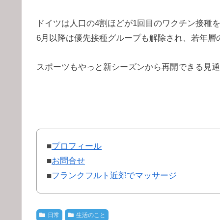
ドイツは人口の4割ほどが1回目のワクチン接種
6月以降は優先接種グループも解除され、若年層
スポーツもやっと新シーズンから再開できる見通
■
プロフィール
■
お問合せ
■
フランクフルト近郊でマッサージ
日常
生活のこと