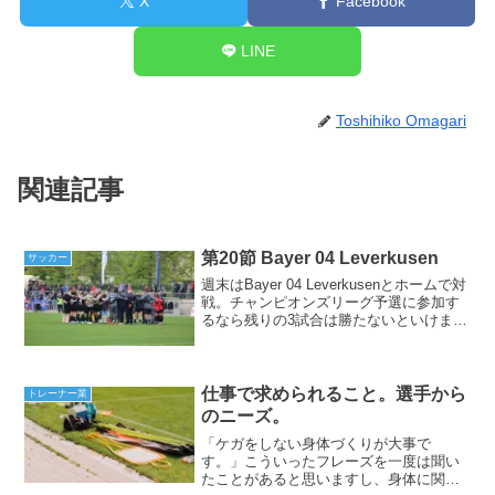
X
Facebook
LINE
Toshihiko Omagari
関連記事
第20節 Bayer 04 Leverkusen
サッカー
週末はBayer 04 Leverkusenとホームで対
戦。チャンピオンズリーグ予選に参加す
るなら残りの3試合は勝たないといけませ
ん。そんな状況下で行われた試合でし
た。結果は2‐1で勝利。先制を許してちょ
とヤバいかもと思いましたが逆転しま
し...
仕事で求められること。選手から
トレーナー業
のニーズ。
「ケガをしない身体づくりが大事で
す。」こういったフレーズを一度は聞い
たことがあると思いますし、身体に関す