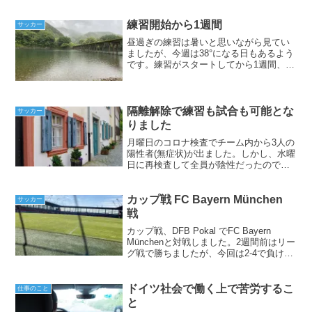
ることを提供する側の仕事をしている人
は一度は口にしたことがあると思いま
す。僕が働くチーム内でも、「ケガをし
練習開始から1週間
サッカー
ないように定期的に身体をケアし...
昼過ぎの練習は暑いと思いながら見てい
ましたが、今週は38°になる日もあるよう
です。練習がスタートしてから1週間、い
ままで休みだっり新しいことが増えたり
と慣れるまで疲れました。メディカルに
は2軍とケガ人担当のパートタイムに昇格
した理学療法士も...
隔離解除で練習も試合も可能とな
サッカー
りました
月曜日のコロナ検査でチーム内から3人の
陽性者(無症状)が出ました。しかし、水曜
日に再検査して全員が陰性だったので練
習も再開し、週末のカップ戦も行われる
こととなりました。保健所からの知らせ
は突然に火曜日の練習後に保健所から、
カップ戦 FC Bayern München
サッカー
選手はすぐに隔離生...
戦
カップ戦、DFB Pokal でFC Bayern
Münchenと対戦しました。2週間前はリー
グ戦で勝ちましたが、今回は2‐4で負けま
した。というわけで、昨シーズンは決勝
へ進んだカップ戦も今回はベスト16で敗
退となりました。(ハイライトは...
ドイツ社会で働く上で苦労するこ
仕事のこと
と