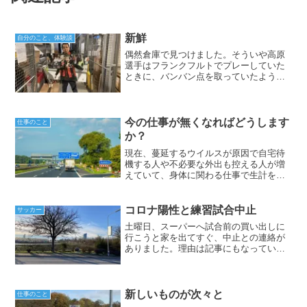
新鮮
自分のこと、体験談
偶然倉庫で見つけました。そういや高原
選手はフランクフルトでプレーしていた
ときに、バンバン点を取っていたような
記憶があります。今は終わってしまった
やべっちＦＣでよく海外サッカー情報を
楽しみに見ていました。まさか、その後
フランクフルトに所属する...
今の仕事が無くなればどうします
仕事のこと
か？
現在、蔓延するウイルスが原因で自宅待
機する人や不必要な外出も控える人が増
えていて、身体に関わる仕事で生計を立
てている身としては厳しい状況だと感じ
ます。今回は経験を踏まえて複数の選択
肢を持つことについて紹介します。
コロナ陽性と練習試合中止
サッカー
土曜日、スーパーへ試合前の買い出しに
行こうと家を出てすぐ、中止との連絡が
ありました。理由は記事にもなっている
通り3名のコロナ陽性者が出ました。その
うち1人は監督で当分の間は監督抜きでリ
ーグ戦を戦います。3名とも無症状なのは
不幸中の幸いです。...
新しいものが次々と
仕事のこと