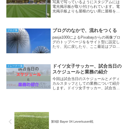
写真で写っているようにスタジアムには
電光掲示板が取り付けられています。電
光掲示板よりも屋根のない席に屋根を取
り付けるのが優先では？と思うのは置い
といて、5年ほど前から話は出ていたもの
の今やっと進みだしたという感じです。
その他にもチームの母体...
ブログのなかで、流れをつくる
ブログ業
pasja1000によるPixabayからの画像ブロ
グのトップページををサイト型に設定し
たり、元に戻したり、ここ最近はブログ
の設定を行っています。ブログのなかで
どんな導線を作るのかを考えることが増
え、試行錯誤しています。流れをつくる
無料ブロ...
ドイツ女子サッカー、試合当日の
トレーナー業
スケジュールと業務の紹介
今回は試合当日のスケジュールとメディ
カルスタッフとしての業務について紹介
します。ドイツ女子サッカー、試合当日
のスケジュール14時から試合の場合当日
はこの様な流れで進んでいます。テレビ
中継があればマイクを付けた係員があと1
分で入場など、スタッ...
第9節 Bayer 04 Leverkusen戦