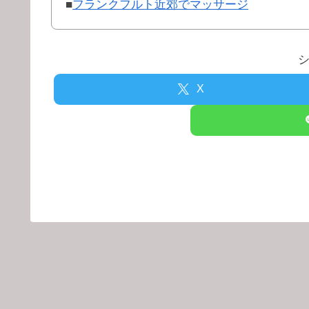
■
フランクフルト近郊でマッサージ
X