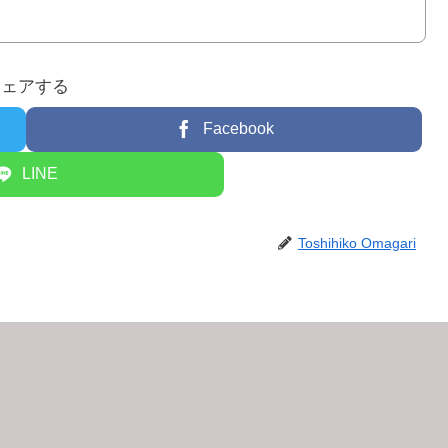
シェアする
Facebook
LINE
Toshihiko Omagari