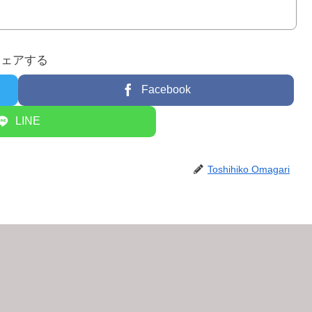
シェアする
Facebook
LINE
Toshihiko Omagari