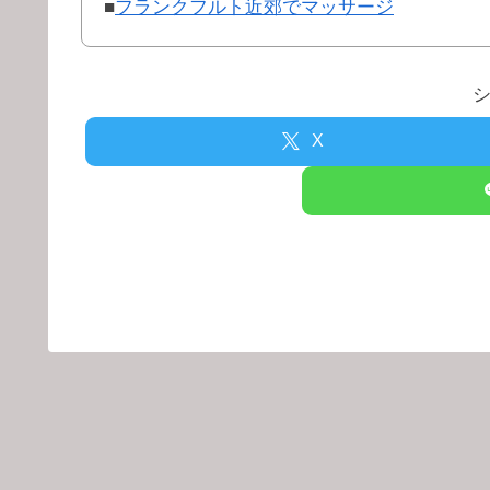
■
フランクフルト近郊でマッサージ
X