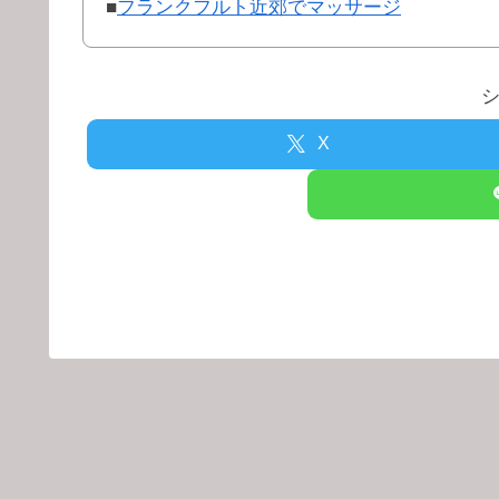
■
フランクフルト近郊でマッサージ
X