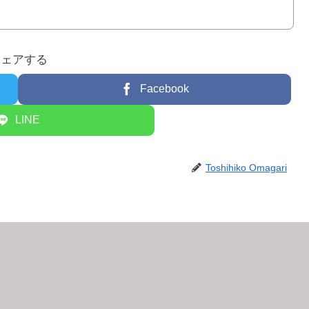
シェアする
Facebook
LINE
Toshihiko Omagari