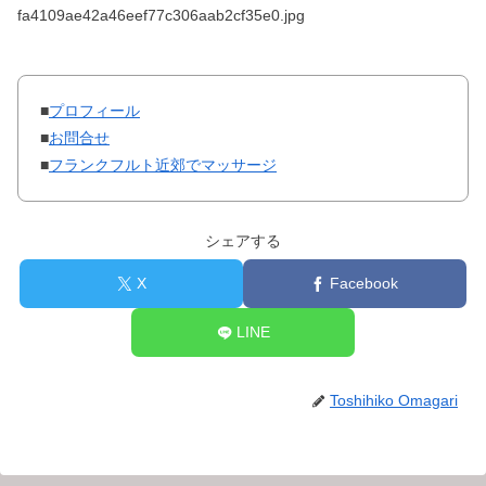
fa4109ae42a46eef77c306aab2cf35e0.jpg
■
プロフィール
■
お問合せ
■
フランクフルト近郊でマッサージ
シェアする
X
Facebook
LINE
Toshihiko Omagari