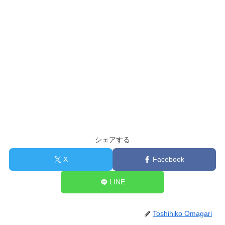
シェアする
X
Facebook
LINE
Toshihiko Omagari