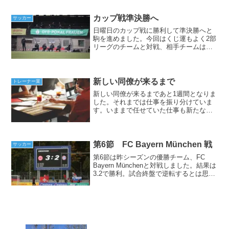
れませんが、FastEverは有料の価値あり
です。
カップ戦準決勝へ
サッカー
日曜日のカップ戦に勝利して準決勝へと
駒を進めました。今回はくじ運もよく2部
リーグのチームと対戦、相手チームはリ
ーグが再開してないというアドバンテー
ジがありました。女子カップ戦は男子に
比べるとチーム数も少なく、1部リーグに
所属するチームは4回...
新しい同僚が来るまで
トレーナー業
新しい同僚が来るまであと1週間となりま
した。それまでは仕事を振り分けていま
す。いままで任せていた仕事も新たなチ
ャレンジとして、その時期が来たと思い
ながら行っています。オーガナイズや書
類関係はまだまだ難しいオーガナイズや
書類関係もできれば更に...
第6節 FC Bayern München 戦
サッカー
第6節は昨シーズンの優勝チーム、FC
Bayern Münchenと対戦しました。結果は
3₋2で勝利。試合終盤で逆転するとは思っ
てもみませんでした。ハイライトはこち
ら。総合力ではバイエルンの方が高く、
ベンチで見ていると「すごい。」と感心
する...