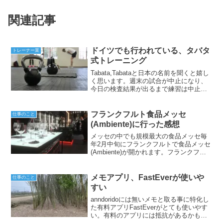
関連記事
ドイツでも行われている、タバタ
トレーナー業
式トレーニング
Tabata,Tabataと日本の名前を聞くと嬉し
く思います。週末の試合が中止になり、
今日の検査結果が出るまで練習は中止に
なりました。そんな状況なので昨日は
Zoomでトレーニングが行われ、タバタ式
トレーニングを体験しました。タバタ式
フランクフルト食品メッセ
仕事のこと
トレーニ...
(Ambiente)に行った感想
メッセの中でも規模最大の食品メッセ毎
年2月中旬にフランクフルトで食品メッセ
(Ambiente)が開かれます。フランクフル
トで開かれる大きなメッセ・食品メッ
セ・車のメッセ・本のメッセ会場も10会
場以上、会場によってはバス移動のとこ
メモアプリ、FastEverが使いや
仕事のこと
ろもあり、1...
すい
anndoridoには無いメモと取る事に特化し
た有料アプリFastEverがとても使いやす
い。有料のアプリには抵抗があるかもし