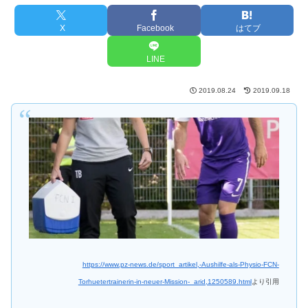
X
Facebook
はてブ
LINE
2019.08.24
2019.09.18
https://www.pz-news.de/sport_artikel,-Aushilfe-als-Physio-FCN-
Torhuetertrainerin-in-neuer-Mission-_arid,1250589.html
より
引用