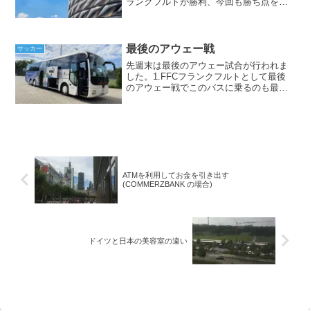
ランクフルトが勝利、今回も勝ち点を取
れればと思っていました。結果は2‐4で負
けました。前半は2‐1のリードで折り返し
ましたが、後半に逆転されました。試...
最後のアウェー戦
サッカー
先週末は最後のアウェー試合が行われま
した。1.FFCフランクフルトとして最後
のアウェー戦でこのバスに乗るのも最後
でした。今シーズン最終戦はホームで日
本人トレーナーが所属するSCフライブル
クと戦います。試合内容は...TSGホッフ
ェンハイムに...
ATMを利用してお金を引き出す
(COMMERZBANK の場合)
ドイツと日本の美容室の違い