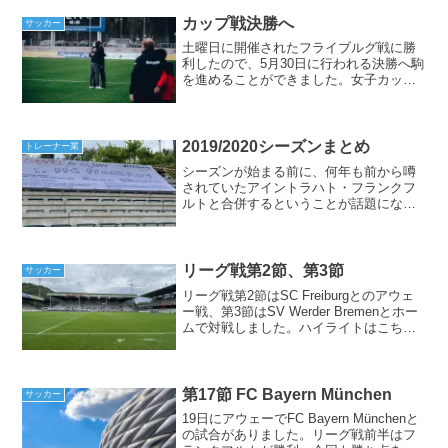
枚、上着は6枚以上を重ねて防寒対策をし
ましたが、帽子を...
カップ戦決勝へ
サッカー
土曜日に開催されたフライブルグ戦に勝
利したので、5月30日に行われる決勝へ駒
を進めることができました。女子カップ
戦の場合は4回勝利すれば決勝へたどり着
くことができます。それに加えて今シー
ズンはくじ運もよく、準決勝までは対戦
相手が格下だったと...
2019/2020シーズンまとめ
トレーナー業
シーズンが始まる前に、何年も前から噂
されていたアイントラハト・フランクフ
ルトと合併するということが話題になり
ました。僕はというと、7月から新しくマ
ッサージ師の仕事を始められることにな
ったので日本食レストラン、チームでの
仕事、マッサージ師の3...
リーグ戦第2節、第3節
サッカー
リーグ戦第2節はSC Freiburgとのアウェ
ー戦、第3節はSV Werder Bremenとホー
ムで対戦しました。ハイライトはこちら
リーグ戦3試合を終えて2勝1分けでまずま
ずのスタートを切れています。今週は代
表ウィークで中断期間に入るの...
第17節 FC Bayern München
サッカー
19日にアウェーでFC Bayern Münchenと
の試合がありました。リーグ戦前半はフ