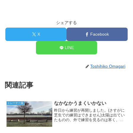
シェアする
X
Facebook
LINE
Toshihiko Omagari
関連記事
なかなかうまくいかない
トレーナー業
昨日から練習が再開しました。(さすがに
芝生での練習はできません)太陽は出てい
たものの、外で練習を見るのは寒く、こ
の寒い感じは懐かしいなと去年を思い出
しながら仕事をしていました。ズボンは3