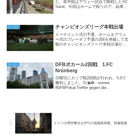
た。前半戦はアウェー試合で敗戦したSC
Sand。今回はホームで戦うので、結果は
変わるだろうと思っていました。ハイラ
イトはこちらから。結果は4‐0で勝利しま
した。カップ戦準決勝とはまた違う雰囲
気リーグ...
チャンピオンズリーグ本戦出場
サッカー
トーナメント式の予選、ホーム＆アウェ
ー式のプレーオフ予選の2回を突破して念
願のチャンピオンズリーグ本戦出場が決
まりました。パリサンジェルマンやレア
ルマドリードと対戦する可能性があった
プレーオフ予選はくじ運も味方してくれ
ました。この投稿をIn...
DFBポカール2回戦 1.FC
サッカー
Nrünberg
日曜日にカップ戦2回戦が行われ、5₋0で
勝利しました。5⃣✖️⚽️ - unsere
#DFBPokal-Treffer gegen die
@clubfrauen im Video 🦅#SGE
#EintrachtFrauen #FCNS...
ドイツの理学療法士(PT)の資格取得後、研修制度