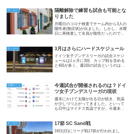
隔離解除で練習も試合も可能とな
サッカー
りました
月曜日のコロナ検査でチーム内から3人の
陽性者(無症状)が出ました。しかし、水曜
日に再検査して全員が陰性だったので練
習も再開し、週末のカップ戦も行われる
こととなりました。保健所からの知らせ
は突然に火曜日の練習後に保健所から、
3月はさらにハードスケジュール
サッカー
選手はすぐに隔離生...
ドイツ女子ブンデスリーガの試合スケジ
ュールは1ヵ月に3回、カップ戦を含める
と4回が多く、週2回の試合というのは滅
多にありません。冬の延期や対戦相手の
コロナ隔離によって今月はハードスケジ
ュールとなりました。3月は残り5試合3月
は12日(金)、...
今週試合が開催されるのは？ドイ
仕事のこと
ツ女子ブンデスリーガの現状
週末にかけて太陽が出る日が続き、気温
が少しづつ上がってきました。といって
も日中はマイナス気温ですが。今週末の
女子ブンデスリーガは大半の試合が中止
になりました。試合開催するのはバイエ
ルンとヴォルフスブルクこういったとこ
17節 SC Sand戦
サッカー
ろにリーグ内での力の差が...
18日(日)にリーグ戦17節が行われまし