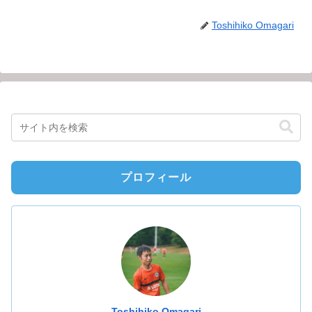
Toshihiko Omagari
プロフィール
Toshihiko Omagari